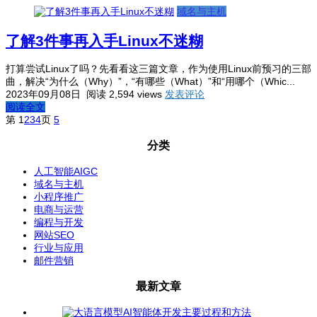
域名与主机
了解3件事再入手Linux不迷糊
打算尝试Linux了吗？先看看这三篇文章，作为使用Linux前预习的三部
曲，解决“为什么（Why）”，“有哪些（What）”和“用哪个（Whic...
2023年09月08日
阅读 2,594 views
发表评论
阅读全文
第
1
2
3
4
页
5
分类
人工智能AIGC
域名与主机
小程序推广
电商与运营
编程与开发
网站SEO
行业与应用
邮件营销
最新文章