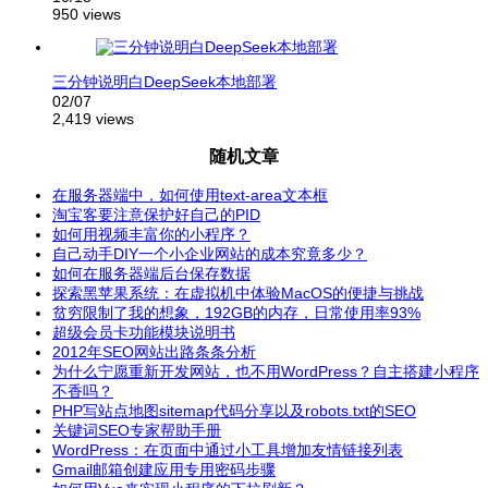
950 views
三分钟说明白DeepSeek本地部署
02/07
2,419 views
随机文章
在服务器端中，如何使用text-area文本框
淘宝客要注意保护好自己的PID
如何用视频丰富你的小程序？
自己动手DIY一个小企业网站的成本究竟多少？
如何在服务器端后台保存数据
探索黑苹果系统：在虚拟机中体验MacOS的便捷与挑战
贫穷限制了我的想象，192GB的内存，日常使用率93%
超级会员卡功能模块说明书
2012年SEO网站出路条条分析
为什么宁愿重新开发网站，也不用WordPress？自主搭建小程序
不香吗？
PHP写站点地图sitemap代码分享以及robots.txt的SEO
关键词SEO专家帮助手册
WordPress：在页面中通过小工具增加友情链接列表
Gmail邮箱创建应用专用密码步骤