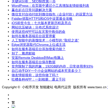
关键词分析，SEO制胜第一步
WordPress：在页面中通过小工具增加友情链接列表
赢在起点日常问题解决方案
微信支付自动付款到微信钱包（企业付款）的设置方法
Fiddler抓取HTTPS和iOS中设置最全攻略
iOS前世今生：七大版本更新历程及亮点
网站抗压秘诀：分布式系统设计
使用这些APP可以在灾害中救你的命
如何在服务器端后台设置弹窗
人工智能中的蒸馏技术：小模型的 “取经之道”
Edge浏览器取代Chrome上位成主流
如何在服务器端后台添加搜索功能？
别了，雅虎邮箱
安装Remote Desktop到Mac电脑上
如何在服务器端后台保存数据
贫穷限制了我的想象，192GB的内存，日常使用率93%
自己动手DIY一个小企业网站的成本究竟多少？
做友情链接前，这些你做了吗？
吐槽各种APP：一刻相册、通义千问
Copyright © 小程序开发 智能建站 电商代运营 版权所有 www.tseo.cn
繁