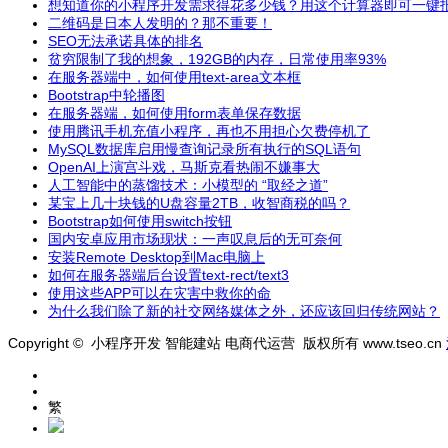
想知道你的小程序开发需求得花多少钱？用这个计算器即可一键
二维码是日本人发明的？那不重要！
SEO无法承诺具体的排名
贫穷限制了我的想象，192GB的内存，日常使用率93%
在服务器端中，如何使用text-area文本框
Bootstrap中轮播图
在服务器端，如何使用form表单保存数据
使用腾讯手机充值小程序，再也不用担心欠费停机了
MySQL数据库启用慢查询记录所有执行的SQL语句
OpenAI上演宫斗戏，马斯克看热闹不嫌事大
人工智能中的蒸馏技术：小模型的 “取经之道”
某宝上几十块钱的U盘容量2TB，收智商税的吗？
Bootstrap如何使用switch按钮
国内安卓应用市场现状：一声叹息后的无可奈何
安装Remote Desktop到Mac电脑上
如何在服务器端后台设置text-rect/text3
使用这些APP可以在灾害中救你的命
为什么我们除了新的社交网络媒体之外，还应该回归传统网站？
Copyright © 小程序开发 智能建站 电商代运营 版权所有 www.tseo.cn
繁