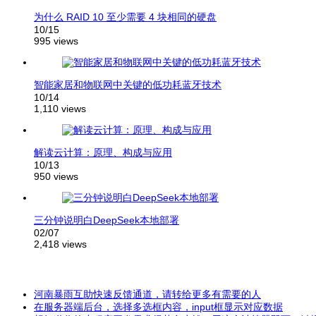
为什么 RAID 10 至少需要 4 块相同的硬盘
10/15
995 views
智能家居和物联网中关键的低功耗蓝牙技术
10/14
1,110 views
解读云计算：原理、构成与应用
10/13
950 views
三分钟说明白DeepSeek本地部署
02/07
2,418 views
河南暴雨互助快速反馈通道，请转给更多有需要的人
在服务器端后台，选择多选框内容，input框显示对应数据