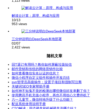
1,113 views
解读云计算：原理、构成与应用
10/13
953 views
三分钟说明白DeepSeek本地部署
02/07
2,422 views
随机文章
回T退订有用吗？教你如何屏蔽垃圾短信
邮件营销和传统的网络营销作比较
如何查看微信实名认证的信息？
微信小程序自定义组件和插件开发总结
svn管理员高级操作：设置子项目和强制写注释
关键词SEO专家帮助手册
如何神不知鬼不觉的检测出哪些微信好友单删了你？
使用腾讯手机充值小程序，再也不用担心欠费停机了
六一儿童节，微信特地升级了什么功能？
配送系统使用说明手册
CTO解读：固态硬盘和机械硬盘选哪个好？