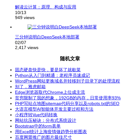
解读云计算：原理、构成与应用
10/13
949 views
三分钟说明白DeepSeek本地部署
02/07
2,417 views
随机文章
固态硬盘快是快，要是坏了就歇菜
Python从入门到精通：老程序员速成记
WordPress网站更换域名并转移到子目录下的处理流程
别了，雅虎邮箱
Edge浏览器取代Chrome上位成主流
贫穷限制了我的想象，192GB的内存，日常使用率93%
PHP写站点地图sitemap代码分享以及robots.txt的SEO
大语言模型AI智能体开发主要过程和方法
小程序转Vue代码转换
网站抗压秘诀：分布式系统设计
Bootstrap中的form表单
用Excel统计上海疫情做趋势分析图表
百度网盟推广的图片最佳尺寸