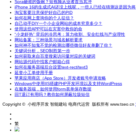
Sora砸谁的饭碗？短视频从业者首当其冲
iPhone 16的生成式AI还没上线呢，一些人已经在猜测这是因
淘宝客要注意保护好自己的PID
如何在网上查询你的个人征信？
自己动手DIY一个小企业网站的成本究竟多少？
使用这些APP可以在灾害中救你的命
“小龙虾热” 背后的冷思考：算力收割、安全红线与产业理性
网站备案：三种场景与域名解析要求
如何神不知鬼不觉的检测出哪些微信好友单删了你？
关键词分析，SEO制胜第一步
如何获取来自百度搜索访问量对应的关键词
网站源代码中找客户邮箱心得
如何在服务器端后台设置text-rect/text3
延誉小工单使用手册
苹果 应用商店（App Store）开发者账号申请攻略
Windows中使用IIS搭建PHP开发环境以及支持WordPress
在服务器端，如何使用form表单保存数据
回T退订有用吗？教你如何屏蔽垃圾短信
Copyright © 小程序开发 智能建站 电商代运营 版权所有 www.tseo.cn
繁