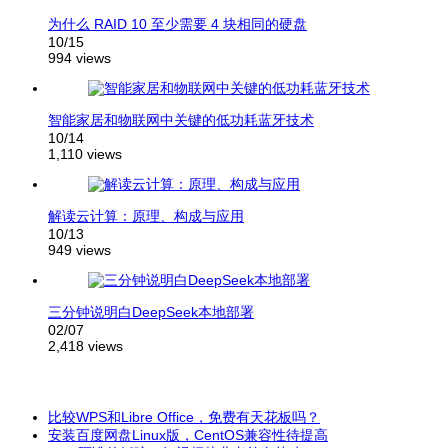
为什么 RAID 10 至少需要 4 块相同的硬盘
10/15
994 views
智能家居和物联网中关键的低功耗蓝牙技术
10/14
1,110 views
解读云计算：原理、构成与应用
10/13
949 views
三分钟说明白DeepSeek本地部署
02/07
2,418 views
比较WPS和Libre Office，免费有天花板吗？
安装百度网盘Linux版，CentOS兼容性待提高