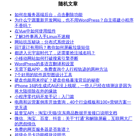
随机文章
如何在服务器端后台，点击删除功能
为什么宁愿重新开发网站，也不用WordPress？自主搭建小程序
不香吗？
在Vue中如何使用组件
了解3件事再入手Linux不迷糊
网站抗压秘诀：分布式系统设计
回T退订有用吗？教你如何屏蔽垃圾短信
都进入元宇宙时代了，还需要抢注域名吗？
小移动网站如何打破搜索引擎垄断
WordPress的多语言翻译和设置
无需下载APP，免费查询个人行程轨迹的两种方法
7个好用的软件原型图设计工具
硬盘也能用来挖矿？硬盘价格暴涨背后的秘密
iPhone 16的生成式AI还没上线呢，一些人已经在猜测这是因为
将大陆排除在外的缘故
小程序零代码开发手记：入门篇
电商和运营案例库开放查询，40个行业模板和100+营销方案一
览无遗
延誉宝API：淘宝/天猫/京东商品数据开发接口说明文档
微信、淘宝、百度、抖音：关于“打通”和解除屏蔽，互联网大厂
的恩怨情仇
免费的网页服务器是否靠谱？
超级会员卡功能模块说明书