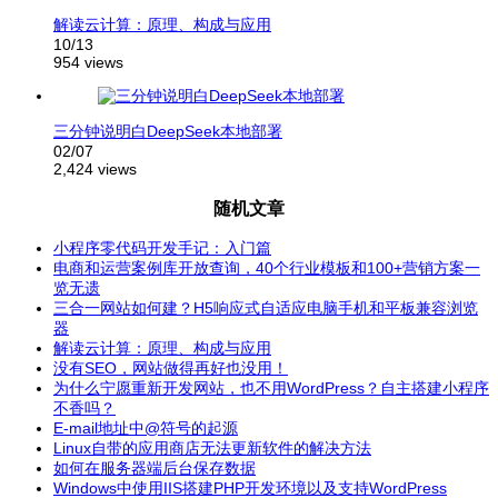
解读云计算：原理、构成与应用
10/13
954 views
三分钟说明白DeepSeek本地部署
02/07
2,424 views
随机文章
小程序零代码开发手记：入门篇
电商和运营案例库开放查询，40个行业模板和100+营销方案一
览无遗
三合一网站如何建？H5响应式自适应电脑手机和平板兼容浏览
器
解读云计算：原理、构成与应用
没有SEO，网站做得再好也没用！
为什么宁愿重新开发网站，也不用WordPress？自主搭建小程序
不香吗？
E-mail地址中@符号的起源
Linux自带的应用商店无法更新软件的解决方法
如何在服务器端后台保存数据
Windows中使用IIS搭建PHP开发环境以及支持WordPress