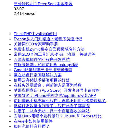
三分钟说明白DeepSeek本地部署
02/07
2,414 views
ThinkPHP中volist的使用
Python从入门到精通：老程序员速成记
关键词SEO专家帮助手册
免费主机Zymic绑定自己顶级域名的方法
常用SEO查询工具汇总-外链、流量、关键词等
万能表单插件的小程序开发总结
在服务器端，如何使用Boostrap列表
Gmail邮箱创建应用专用密码步骤
赢在起点日常问题解决方案
使用云存储技术部署项目的好处
在服务器端后台，判断输入是否为整数
苹果 应用商店（App Store）开发者账号申请攻略
苹果签名：iPhone手机绕过App Store安装APP
使用腾讯手机充值小程序，再也不用担心欠费停机了
微信好友数量限制来了，程序员看了都蒙圈
决定了，从今天起，做一个百度喜欢的网站
安装Linux用哪个发行版好？Ubuntu和Fedora对比
在Vue中如何使用组件
如何充值抖音抖币？