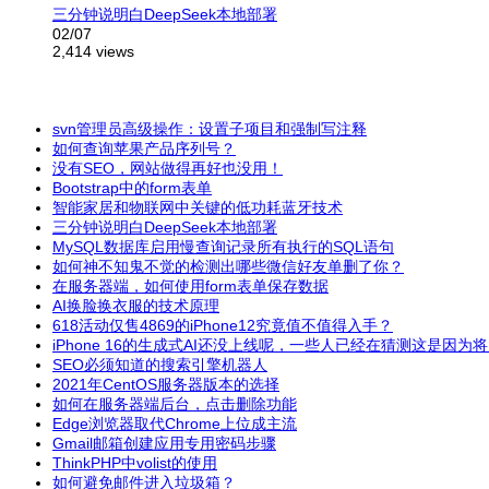
三分钟说明白DeepSeek本地部署
02/07
2,414 views
svn管理员高级操作：设置子项目和强制写注释
如何查询苹果产品序列号？
没有SEO，网站做得再好也没用！
Bootstrap中的form表单
智能家居和物联网中关键的低功耗蓝牙技术
三分钟说明白DeepSeek本地部署
MySQL数据库启用慢查询记录所有执行的SQL语句
如何神不知鬼不觉的检测出哪些微信好友单删了你？
在服务器端，如何使用form表单保存数据
AI换脸换衣服的技术原理
618活动仅售4869的iPhone12究竟值不值得入手？
iPhone 16的生成式AI还没上线呢，一些人已经在猜测这是因
SEO必须知道的搜索引擎机器人
2021年CentOS服务器版本的选择
如何在服务器端后台，点击删除功能
Edge浏览器取代Chrome上位成主流
Gmail邮箱创建应用专用密码步骤
ThinkPHP中volist的使用
如何避免邮件进入垃圾箱？