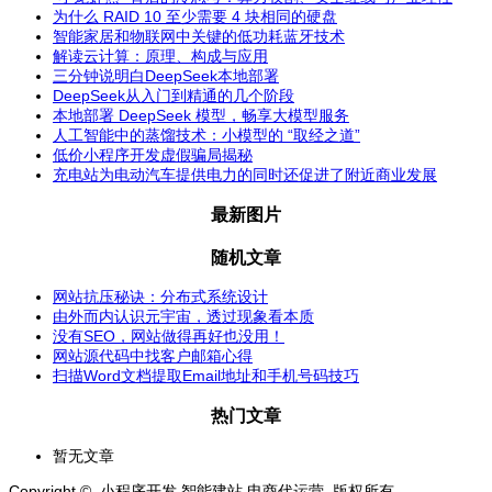
为什么 RAID 10 至少需要 4 块相同的硬盘
智能家居和物联网中关键的低功耗蓝牙技术
解读云计算：原理、构成与应用
三分钟说明白DeepSeek本地部署
DeepSeek从入门到精通的几个阶段
本地部署 DeepSeek 模型，畅享大模型服务
人工智能中的蒸馏技术：小模型的 “取经之道”
低价小程序开发虚假骗局揭秘
充电站为电动汽车提供电力的同时还促进了附近商业发展
最新图片
随机文章
网站抗压秘诀：分布式系统设计
由外而内认识元宇宙，透过现象看本质
没有SEO，网站做得再好也没用！
网站源代码中找客户邮箱心得
扫描Word文档提取Email地址和手机号码技巧
热门文章
暂无文章
Copyright © 小程序开发 智能建站 电商代运营 版权所有