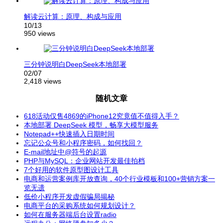
解读云计算：原理、构成与应用
10/13
950 views
三分钟说明白DeepSeek本地部署
02/07
2,418 views
随机文章
618活动仅售4869的iPhone12究竟值不值得入手？
本地部署 DeepSeek 模型，畅享大模型服务
Notepad++快速插入日期时间
忘记公众号和小程序密码，如何找回？
E-mail地址中@符号的起源
PHP与MySQL：企业网站开发最佳拍档
7个好用的软件原型图设计工具
电商和运营案例库开放查询，40个行业模板和100+营销方案一
览无遗
低价小程序开发虚假骗局揭秘
电商平台的采购系统如何规划设计？
如何在服务器端后台设置radio