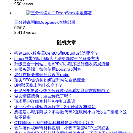
950 views
三分钟说明白DeepSeek本地部署
02/07
2,418 views
随机文章
搭建Linux服务器CentOS和Ubuntu该选哪个？
Linux自带的应用商店无法更新软件的解决方法
升级三合一网站，用APP和小程序提升档次拓展流量
在服务器端，如何使用Boostrap列表
如何在服务器端后台设置radio
顶尖SEO告诉你如何提升网站自然流量
B站那天晚上为什么崩了？
开发APP要多少钱？分解过程再看功能需求就明白了
做友情链接前，这些你做了吗？
请求用户详细资料的API接口说明
企业和个人建站必读好文：3个步骤发布网站
想搭建小程序商城？不会敲代码?互联网小白?没推广渠道？这
都不是事！
CTO解读：固态硬盘和机械硬盘选哪个好？
软件著作权申请材料说明：小程序运营APP上架必备