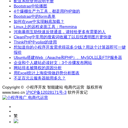
配送系统使用说明手册
Bootstrap中轮播图
4个爆棚生产力工具，都是用PHP做的
Bootstrap中的form表单
如何在vue中实现触底加载？
Linux上的远程桌面工具：Remmina
河南暴雨互助快速反馈通道，请转给更多有需要的人
CleanPng中常用的搜索词收藏了以后找透明图片更快捷
ThinkPHP中volist的使用
想知道你的小程序开发需求得花多少钱？用这个计算器即可一键
报价
Ubuntu搭建Web（Apache和PHP）、MySQL以及FTP服务器
企业和个人建站必读好文：3个步骤发布网站
网站排名被降权的原因分析
用Excel统计上海疫情做趋势分析图表
不足百元云服务器能用多久？
Copyright © 小程序开发 智能建站 电商代运营 版权所有
www.tseo.cn
沪ICP备12028171号-3
软件开发记
繁