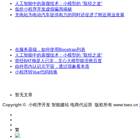
人工智能中的蒸馏技术：小模型的 “取经之道”
低价小程序开发虚假骗局揭秘
充电站为电动汽车提供电力的同时还促进了附近商业发展
在服务器端，如何使用Boostrap列表
人工智能中的蒸馏技术：小模型的 “取经之道”
曾经BAT物是人已非，文心大模型能否救百度
由外而内认识元宇宙，透过现象看本质
小程序转Vue代码转换
暂无文章
Copyright © 小程序开发 智能建站 电商代运营 版权所有 www.tseo.cn
繁