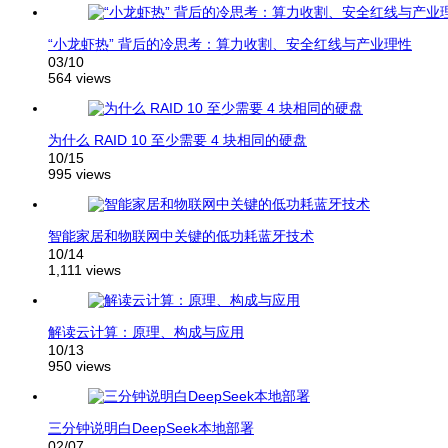
“小龙虾热” 背后的冷思考：算力收割、安全红线与产业理性
03/10
564 views
为什么 RAID 10 至少需要 4 块相同的硬盘
10/15
995 views
智能家居和物联网中关键的低功耗蓝牙技术
10/14
1,111 views
解读云计算：原理、构成与应用
10/13
950 views
三分钟说明白DeepSeek本地部署
02/07