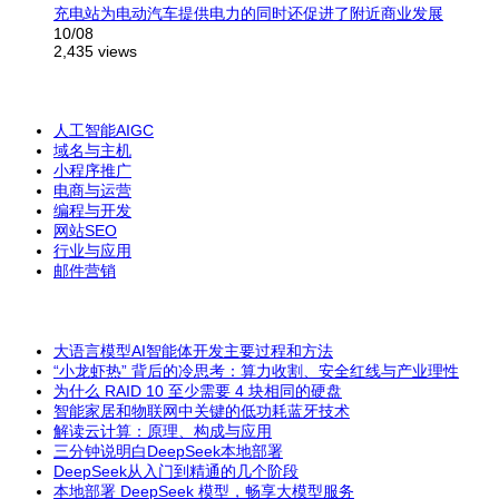
充电站为电动汽车提供电力的同时还促进了附近商业发展
10/08
2,435 views
人工智能AIGC
域名与主机
小程序推广
电商与运营
编程与开发
网站SEO
行业与应用
邮件营销
大语言模型AI智能体开发主要过程和方法
“小龙虾热” 背后的冷思考：算力收割、安全红线与产业理性
为什么 RAID 10 至少需要 4 块相同的硬盘
智能家居和物联网中关键的低功耗蓝牙技术
解读云计算：原理、构成与应用
三分钟说明白DeepSeek本地部署
DeepSeek从入门到精通的几个阶段
本地部署 DeepSeek 模型，畅享大模型服务