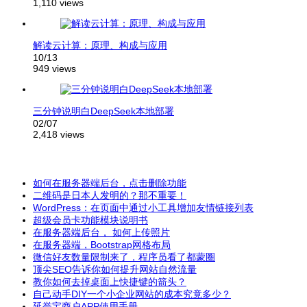
1,110 views
解读云计算：原理、构成与应用
10/13
949 views
三分钟说明白DeepSeek本地部署
02/07
2,418 views
如何在服务器端后台，点击删除功能
二维码是日本人发明的？那不重要！
WordPress：在页面中通过小工具增加友情链接列表
超级会员卡功能模块说明书
在服务器端后台， 如何上传照片
在服务器端，Bootstrap网格布局
微信好友数量限制来了，程序员看了都蒙圈
顶尖SEO告诉你如何提升网站自然流量
教你如何去掉桌面上快捷键的箭头？
自己动手DIY一个小企业网站的成本究竟多少？
延誉宝商户APP使用手册