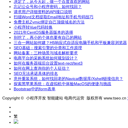
决定了，从今天起，做一个百度喜欢的网站
忘记公众号和小程序密码，如何找回？
请求用户详细资料的API接口说明
扫描Word文档提取Email地址和手机号码技巧
免费主机Zymic绑定自己顶级域名的方法
小程序转Vue代码转换
2021年CentOS服务器版本的选择
别挖了，再小的个体也要有自己的网站
三合一网站如何建？H5响应式自适应电脑手机和平板兼容浏览器
SEO基础：搜索引擎的分类和工作原理
网站备案：三种场景与域名解析要求
电商平台的采购系统如何规划设计？
如何在服务器端后台设置text-rect/text3
如何在网上查询你的个人征信？
SEO无法承诺具体的排名
意外重装系统，如何找回老的Navicat数据库/Xshell链接信息？
探索黑苹果系统：在虚拟机中体验MacOS的便捷与挑战
Bootstrap中的form表单
Copyright © 小程序开发 智能建站 电商代运营 版权所有 www.tseo.cn
繁