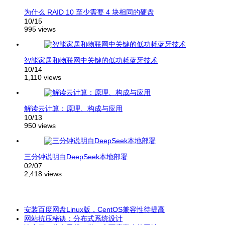
为什么 RAID 10 至少需要 4 块相同的硬盘
10/15
995 views
智能家居和物联网中关键的低功耗蓝牙技术
10/14
1,110 views
解读云计算：原理、构成与应用
10/13
950 views
三分钟说明白DeepSeek本地部署
02/07
2,418 views
安装百度网盘Linux版，CentOS兼容性待提高
网站抗压秘诀：分布式系统设计