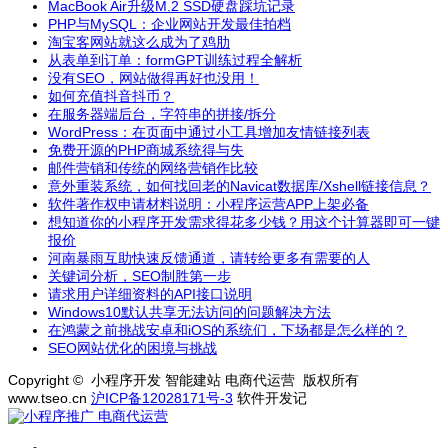
MacBook Air升级M.2 SSD硬盘踩坑记录
PHP与MySQL：企业网站开发最佳拍档
淘宝客网站就这么成为了鸡肋
从表单到订单：formGPT训练过程全解析
没有SEO，网站做得再好也没用！
如何充值抖音抖币？
在服务器端后台，字符串的拼接/拆分
WordPress：在页面中通过小工具增加友情链接列表
免费开源的PHP商城系统得与失
邮件营销和传统的网络营销作比较
意外重装系统，如何找回老的Navicat数据库/Xshell链接信息？
软件著作权申请材料说明：小程序运营APP上架必备
想知道你的小程序开发需求得花多少钱？用这个计算器即可一键
报价
河南暴雨互助快速反馈通道，请转给更多有需要的人
关键词分析，SEO制胜第一步
请求用户详细资料的API接口说明
Windows10默认共享无法访问的问题解决方法
在鸿蒙之前挑战安卓和iOS的系统们，下场都是怎么样的？
SEO网站优化的困境与挑战
Copyright © 小程序开发 智能建站 电商代运营 版权所有
www.tseo.cn
沪ICP备12028171号-3
软件开发记