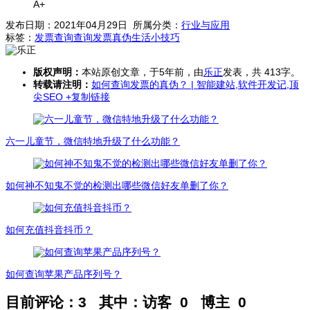
A+
发布日期：2021年04月29日 所属分类：
行业与应用
标签：
发票查询
查询发票真伪
生活小技巧
版权声明：
本站原创文章，于5年前，由
乐正
发表，共 413字。
转载请注明：
如何查询发票的真伪？ | 智能建站,软件开发记,顶
尖SEO
+复制链接
六一儿童节，微信特地升级了什么功能？
如何神不知鬼不觉的检测出哪些微信好友单删了你？
如何充值抖音抖币？
如何查询苹果产品序列号？
目前评论：3 其中：访客 0 博主 0