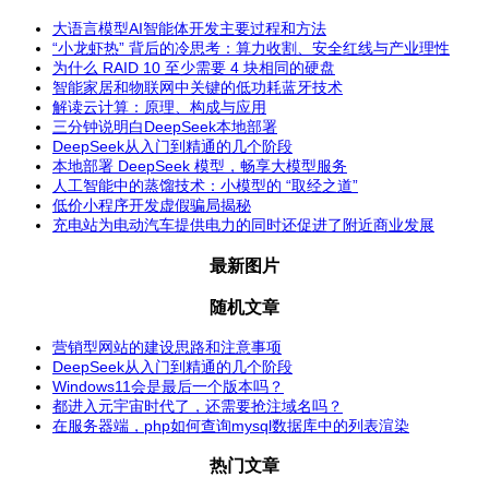
大语言模型AI智能体开发主要过程和方法
“小龙虾热” 背后的冷思考：算力收割、安全红线与产业理性
为什么 RAID 10 至少需要 4 块相同的硬盘
智能家居和物联网中关键的低功耗蓝牙技术
解读云计算：原理、构成与应用
三分钟说明白DeepSeek本地部署
DeepSeek从入门到精通的几个阶段
本地部署 DeepSeek 模型，畅享大模型服务
人工智能中的蒸馏技术：小模型的 “取经之道”
低价小程序开发虚假骗局揭秘
充电站为电动汽车提供电力的同时还促进了附近商业发展
最新图片
随机文章
营销型网站的建设思路和注意事项
DeepSeek从入门到精通的几个阶段
Windows11会是最后一个版本吗？
都进入元宇宙时代了，还需要抢注域名吗？
在服务器端，php如何查询mysql数据库中的列表渲染
热门文章