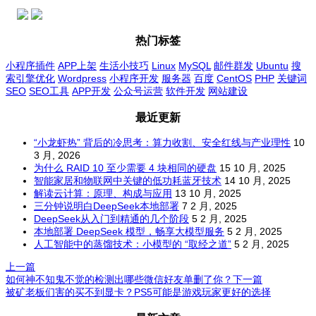
热门标签
小程序插件
APP上架
生活小技巧
Linux
MySQL
邮件群发
Ubuntu
搜
索引擎优化
Wordpress
小程序开发
服务器
百度
CentOS
PHP
关键词
SEO
SEO工具
APP开发
公众号运营
软件开发
网站建设
最近更新
“小龙虾热” 背后的冷思考：算力收割、安全红线与产业理性
10
3 月, 2026
为什么 RAID 10 至少需要 4 块相同的硬盘
15 10 月, 2025
智能家居和物联网中关键的低功耗蓝牙技术
14 10 月, 2025
解读云计算：原理、构成与应用
13 10 月, 2025
三分钟说明白DeepSeek本地部署
7 2 月, 2025
DeepSeek从入门到精通的几个阶段
5 2 月, 2025
本地部署 DeepSeek 模型，畅享大模型服务
5 2 月, 2025
人工智能中的蒸馏技术：小模型的 “取经之道”
5 2 月, 2025
上一篇
如何神不知鬼不觉的检测出哪些微信好友单删了你？
下一篇
被矿老板们害的买不到显卡？PS5可能是游戏玩家更好的选择
文