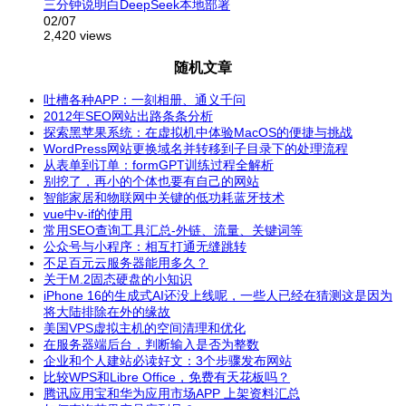
三分钟说明白DeepSeek本地部署
02/07
2,420 views
随机文章
吐槽各种APP：一刻相册、通义千问
2012年SEO网站出路条条分析
探索黑苹果系统：在虚拟机中体验MacOS的便捷与挑战
WordPress网站更换域名并转移到子目录下的处理流程
从表单到订单：formGPT训练过程全解析
别挖了，再小的个体也要有自己的网站
智能家居和物联网中关键的低功耗蓝牙技术
vue中v-if的使用
常用SEO查询工具汇总-外链、流量、关键词等
公众号与小程序：相互打通无缝跳转
不足百元云服务器能用多久？
关于M.2固态硬盘的小知识
iPhone 16的生成式AI还没上线呢，一些人已经在猜测这是因为
将大陆排除在外的缘故
美国VPS虚拟主机的空间清理和优化
在服务器端后台，判断输入是否为整数
企业和个人建站必读好文：3个步骤发布网站
比较WPS和Libre Office，免费有天花板吗？
腾讯应用宝和华为应用市场APP 上架资料汇总