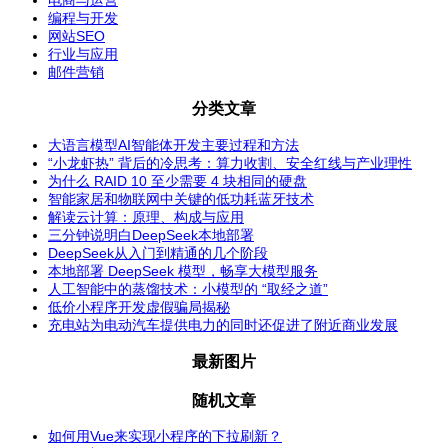
电商与运营
编程与开发
网站SEO
行业与应用
邮件营销
分类文章
大语言模型AI智能体开发主要过程和方法
“小龙虾热” 背后的冷思考：算力收割、安全红线与产业理性
为什么 RAID 10 至少需要 4 块相同的硬盘
智能家居和物联网中关键的低功耗蓝牙技术
解读云计算：原理、构成与应用
三分钟说明白DeepSeek本地部署
DeepSeek从入门到精通的几个阶段
本地部署 DeepSeek 模型，畅享大模型服务
人工智能中的蒸馏技术：小模型的 “取经之道”
低价小程序开发虚假骗局揭秘
充电站为电动汽车提供电力的同时还促进了附近商业发展
最新图片
随机文章
如何用Vue来实现小程序的下拉刷新？