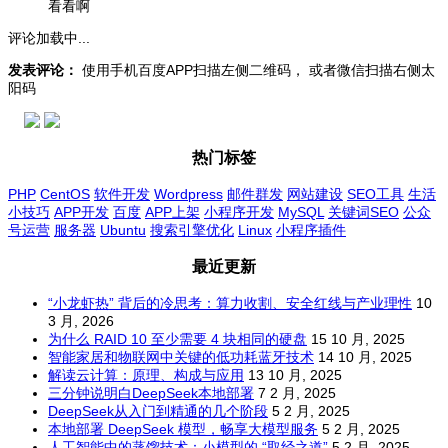
看看啊
评论加载中...
发表评论：
使用手机百度APP扫描左侧二维码， 或者微信扫描右侧太
阳码
热门标签
PHP
CentOS
软件开发
Wordpress
邮件群发
网站建设
SEO工具
生活
小技巧
APP开发
百度
APP上架
小程序开发
MySQL
关键词SEO
公众
号运营
服务器
Ubuntu
搜索引擎优化
Linux
小程序插件
最近更新
“小龙虾热” 背后的冷思考：算力收割、安全红线与产业理性
10
3 月, 2026
为什么 RAID 10 至少需要 4 块相同的硬盘
15 10 月, 2025
智能家居和物联网中关键的低功耗蓝牙技术
14 10 月, 2025
解读云计算：原理、构成与应用
13 10 月, 2025
三分钟说明白DeepSeek本地部署
7 2 月, 2025
DeepSeek从入门到精通的几个阶段
5 2 月, 2025
本地部署 DeepSeek 模型，畅享大模型服务
5 2 月, 2025
人工智能中的蒸馏技术：小模型的 “取经之道”
5 2 月, 2025