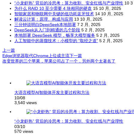
“小龙虾热” 背后的冷思考：算力收割、安全红线与产业理性
10 3
为什么 RAID 10 至少需要 4 块相同的硬盘
15 10 月, 2025
智能家居和物联网中关键的低功耗蓝牙技术
14 10 月, 2025
解读云计算：原理、构成与应用
13 10 月, 2025
三分钟说明白DeepSeek本地部署
7 2 月, 2025
DeepSeek从入门到精通的几个阶段
5 2 月, 2025
本地部署 DeepSeek 模型，畅享大模型服务
5 2 月, 2025
人工智能中的蒸馏技术：小模型的 “取经之道”
5 2 月, 2025
上一篇
Edge浏览器取代Chrome上位成主流
下一篇
改变世界的三个苹果，苹果公司占了一个，另外两个太著名了
文
章
导
航
大语言模型AI智能体开发主要过程和方法
10/08
3,540 views
“小龙虾热” 背后的冷思考：算力收割、安全红线与产业理性
03/10
570 views