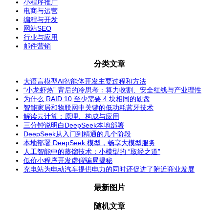
小程序推广
电商与运营
编程与开发
网站SEO
行业与应用
邮件营销
分类文章
大语言模型AI智能体开发主要过程和方法
“小龙虾热” 背后的冷思考：算力收割、安全红线与产业理性
为什么 RAID 10 至少需要 4 块相同的硬盘
智能家居和物联网中关键的低功耗蓝牙技术
解读云计算：原理、构成与应用
三分钟说明白DeepSeek本地部署
DeepSeek从入门到精通的几个阶段
本地部署 DeepSeek 模型，畅享大模型服务
人工智能中的蒸馏技术：小模型的 “取经之道”
低价小程序开发虚假骗局揭秘
充电站为电动汽车提供电力的同时还促进了附近商业发展
最新图片
随机文章