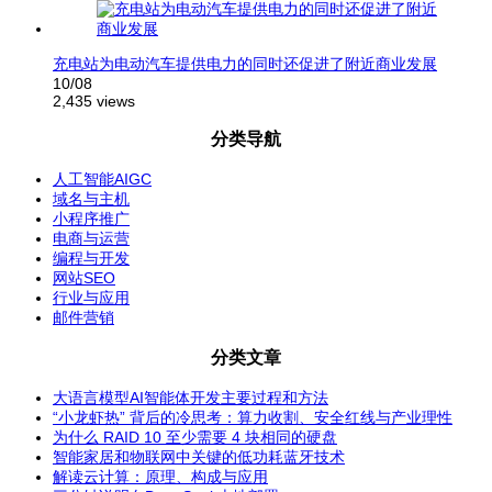
充电站为电动汽车提供电力的同时还促进了附近商业发展
10/08
2,435 views
分类导航
人工智能AIGC
域名与主机
小程序推广
电商与运营
编程与开发
网站SEO
行业与应用
邮件营销
分类文章
大语言模型AI智能体开发主要过程和方法
“小龙虾热” 背后的冷思考：算力收割、安全红线与产业理性
为什么 RAID 10 至少需要 4 块相同的硬盘
智能家居和物联网中关键的低功耗蓝牙技术
解读云计算：原理、构成与应用