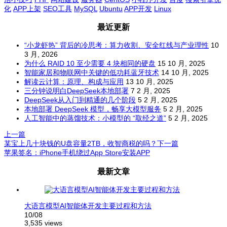
化
APP上架
SEO工具
MySQL
Ubuntu
APP开发
Linux
最近更新
“小龙虾热” 背后的冷思考：算力收割、安全红线与产业理性
10
3 月, 2026
为什么 RAID 10 至少需要 4 块相同的硬盘
15 10 月, 2025
智能家居和物联网中关键的低功耗蓝牙技术
14 10 月, 2025
解读云计算：原理、构成与应用
13 10 月, 2025
三分钟说明白DeepSeek本地部署
7 2 月, 2025
DeepSeek从入门到精通的几个阶段
5 2 月, 2025
本地部署 DeepSeek 模型，畅享大模型服务
5 2 月, 2025
人工智能中的蒸馏技术：小模型的 “取经之道”
5 2 月, 2025
上一篇
某宝上几十块钱的U盘容量2TB，收智商税的吗？
下一篇
苹果签名：iPhone手机绕过App Store安装APP
文
最新文章
章
导
航
大语言模型AI智能体开发主要过程和方法
10/08
3,535 views