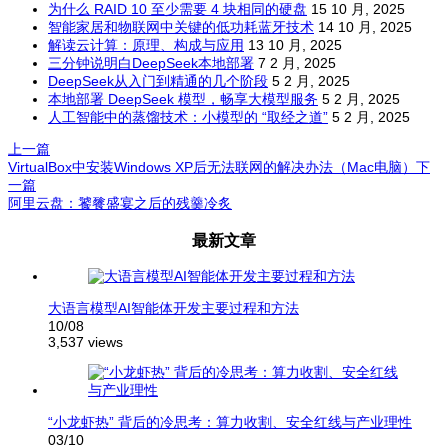
为什么 RAID 10 至少需要 4 块相同的硬盘
15 10 月, 2025
智能家居和物联网中关键的低功耗蓝牙技术
14 10 月, 2025
解读云计算：原理、构成与应用
13 10 月, 2025
三分钟说明白DeepSeek本地部署
7 2 月, 2025
DeepSeek从入门到精通的几个阶段
5 2 月, 2025
本地部署 DeepSeek 模型，畅享大模型服务
5 2 月, 2025
人工智能中的蒸馏技术：小模型的 “取经之道”
5 2 月, 2025
上一篇
VirtualBox中安装Windows XP后无法联网的解决办法（Mac电脑）
下
一篇
阿里云盘：饕餮盛宴之后的残羹冷炙
文
最新文章
章
导
航
大语言模型AI智能体开发主要过程和方法
10/08
3,537 views
“小龙虾热” 背后的冷思考：算力收割、安全红线与产业理性
03/10